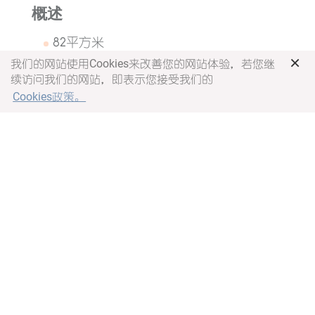
概述
82平方米
山景
×
我们的网站使用Cookies来改善您的网站体验，若您继
两间卧室、两间浴室、客厅和用餐区
续访问我们的网站，即表示您接受我们的
适合4名成人和1名儿童（ 11岁以下）入住
Cookies政策。
或5名成人入住（第5名成人需加床并额
外收费）
露台花园
卧室
一张大床和两张单人床
熨烫设备
夜读灯
电子储物柜
浴室
浴缸和淋浴