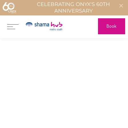
CELEBRATING ONYX'S 60TH
ANNIVERSARY
Book