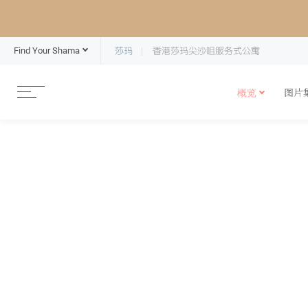
Find Your Shama
莎玛
香港莎玛尖沙咀服务式公寓
概览
图片