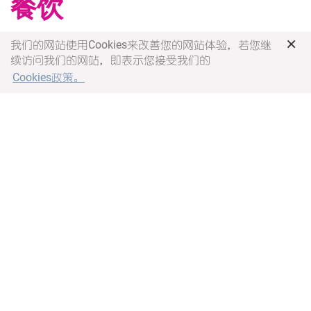
餐饮
×
我们的网站使用Cookies来改善您的网站体验，若您继
在繁忙的工作日，你可以选择在房间里点餐，或者前往
续访问我们的网站，即表示您接受我们的
开放的汇餐厅享用丰盛的欧陆式和亚洲风味自助早餐，
Cookies政策。
用美味唤醒大脑，带来一天的充沛精力。还可以，在一
天的忙碌工作后，来到汇集中餐厅，品尝经典的杭州风
味，放松身心，补充能量。
更多详情
Please select a restaurant