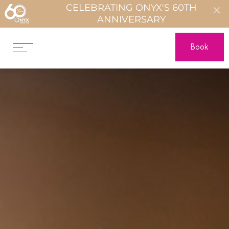
CELEBRATING ONYX'S 60TH
ANNIVERSARY
Book