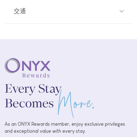
交通
Download the app and enjoy a more seamless st
booking to check-out.
vileges