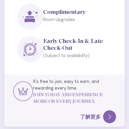
Dine, Spa & Shop
Easily Again
Everything you need for a
seamless stay, right at your
fingertips.
了解更多