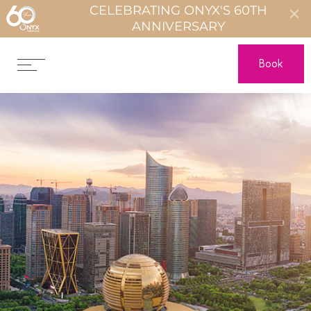
CELEBRATING ONYX'S 60TH
ANNIVERSARY
Book