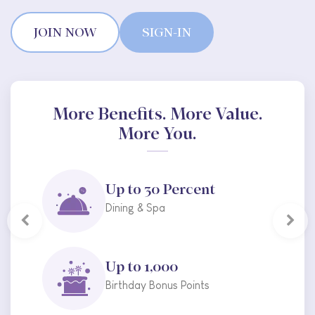
More Benefits. More Valu
More You.
Book Direct & Save
e.
More
Online Check-in
Previous
Nex
In-Stay Requests in
One Tap