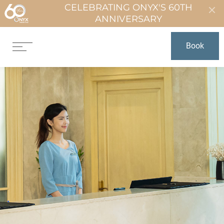
CELEBRATING ONYX'S 60TH
ANNIVERSARY
Book