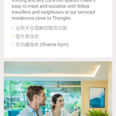
Inviting and airy common spaces make it
easy to meet and socialise with fellow
travellers and neighbours at our serviced
residences close to Thonglor.
设有天空酒廊的屋顶花园
室外游泳池
莎玛健身房 (Shama Gym)