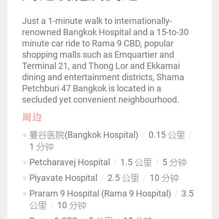
Just a 1-minute walk to internationally-
renowned Bangkok Hospital and a 15-to-30
minute car ride to Rama 9 CBD, popular
shopping malls such as Emquartier and
Terminal 21, and Thong Lor and Ekkamai
dining and entertainment districts, Shama
Petchburi 47 Bangkok is located in a
secluded yet convenient neighbourhood.
周边
曼谷医院(Bangkok Hospital)
0.15 公里
1 分钟
Petcharavej Hospital
1.5 公里
5 分钟
Piyavate Hospital
2.5 公里
10 分钟
Praram 9 Hospital (Rama 9 Hospital)
3.5
公里
10 分钟