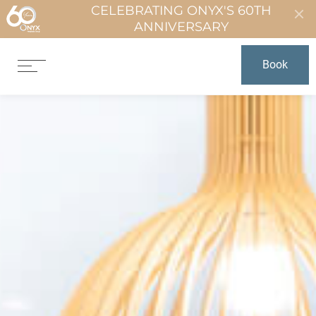
CELEBRATING ONYX'S 60TH
ANNIVERSARY
Book