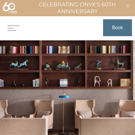
CELEBRATING ONYX'S 60TH
ANNIVERSARY
Book