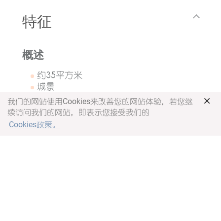
特征
概述
约35平方米
城景
轻松灵活的起居空间：工作区和带坐垫
×
我们的网站使用Cookies来改善您的网站体验，若您继
的飘窗
续访问我们的网站，即表示您接受我们的
适合2位成人和1位儿童或3位成人入住
Cookies政策。
(第3位成人需加床并额外收费)
卧室
灵活智眠 ：大床+隐形单人床
灵活智厨：带冰箱的小厨房，微波炉。
部分房间带电磁炉，抽油烟机和精美餐
具。
餐桌