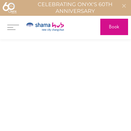
CELEBRATING ONYX'S 60TH
ANNIVERSARY
Book