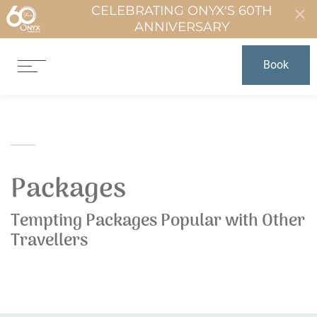
CELEBRATING ONYX'S 60TH
ANNIVERSARY
Book
Packages
Tempting Packages Popular with Other
Travellers