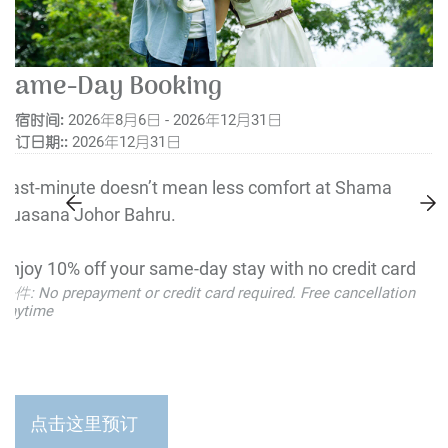
Same-Day Booking
住宿时间:
2026年8月6日 - 2026年12月31日
预订日期::
2026年12月31日
Last-minute doesn’t mean less comfort at Shama
Suasana Johor Bahru.
Enjoy 10% off your same-day stay with no credit card
条件: No prepayment or credit card required. Free cancellation
required. Just book and move in.
anytime
As an ONYX Rewards member, you’ll receive an
additional 10% off and earn points you can redeem for
free stays.
点击这里预订