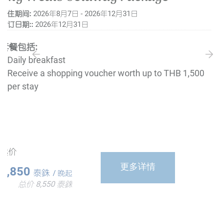
入住期间:
2026年8月7日 - 2026年12月31日
预订日期::
2026年12月31日
套餐包括:
Daily breakfast
Receive a shopping voucher worth up to THB 1,500
per stay
Complimentary early check-in from 12:00 and late
check-out until 14:00
ONYX Rewards members earn full points
起价
更多详情
2,850
泰銖
/ 晚起
总价 8,550 泰銖