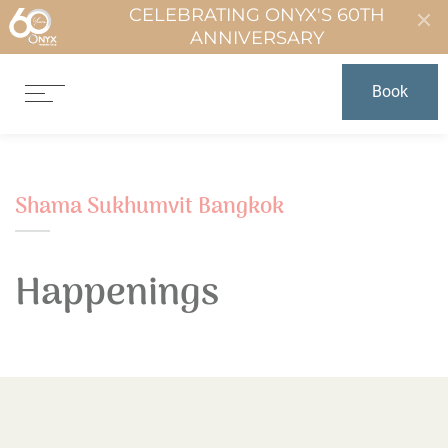
CELEBRATING ONYX'S 60TH
ANNIVERSARY
Book
Shama Sukhumvit Bangkok
Happenings