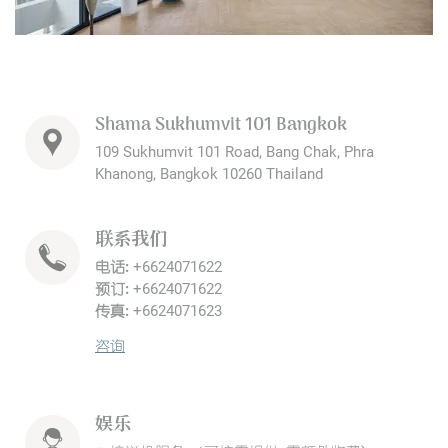
Shama Sukhumvit 101 Bangkok
109 Sukhumvit 101 Road, Bang Chak, Phra
Khanong, Bangkok 10260 Thailand
联系我们
电话:
+6624071622
预订:
+6624071622
传真:
+6624071623
咨询
娱乐