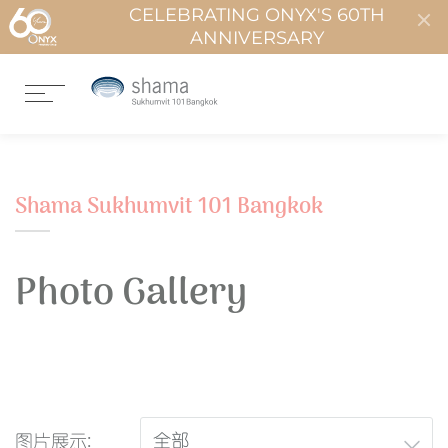
CELEBRATING ONYX'S 60TH
ANNIVERSARY
Shama Sukhumvit 101 Bangkok
Photo Gallery
图片展示: