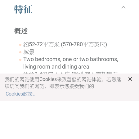
特征
概述
约52-72平方米 (570-780平方英尺)
城景
Two bedrooms, one or two bathrooms,
living room and dining area
适合3-4名成人入住 (额外客人需加床并
×
我们的网站使用Cookies来改善您的网站体验，若您继
额外收费)
续访问我们的网站，即表示您接受我们的
卧室
Cookies政策。
主卧室：大床
次卧室：1 张单人床
电子储物柜
衣柜
独立温控