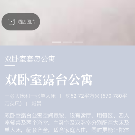
酒店图片
双卧室套房公寓
双卧室露台公寓
一张大床和一张单人床
约52-72平方米 (570-780平
|
方英尺)
城景
|
双卧室露台公寓空间宽敞，设有客厅、用餐区、四人
座餐桌及两个浴室，主卧室及次卧室分别配有大床及
单人床，配套齐全，适合家庭入住，同时更能让你体