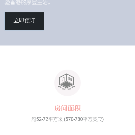
验香港的摩登生活。
立即预订
房间面积
约52-72平方米 (570-780平方英尺)