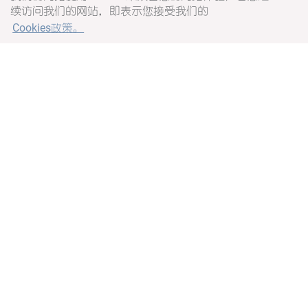
园景
续访问我们的网站，即表示您接受我们的
独立客厅和用餐室
Cookies政策。
适合2位成人和1位儿童或3位成人入住
(第3位成人需加床并额外收费)
卧室
一张特大床
Armchair and footstool
Dressing room
工作空间
电子储物柜
独立温控
婴儿床 (可按需提供)
浴室
浴缸和淋浴间
免费沐浴用品
毛巾