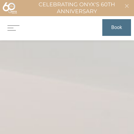
CELEBRATING ONYX'S 60TH
ANNIVERSARY
Book