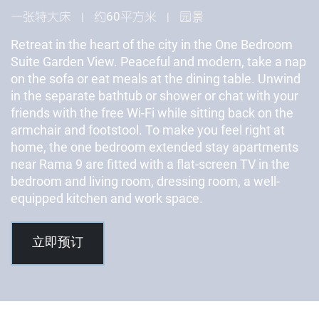
一张特大床
约60平方米
园景
|
|
Retreat in the heart of the city in the One Bedroom
Suite Garden View. Peaceful and modern, take a nap
on the sofa or eat meals at the dining table. Unwind
in the separate bathtub or shower or chat with your
friends with the free Wi-Fi while sitting back on the
armchair and footstool. To make you feel right at
home, the one bedroom extended stay apartments
near Rama 9 are fitted with a flat-screen TV in the
bedroom and living room, dressing room, a well-
equipped kitchen and work space.
立即预订