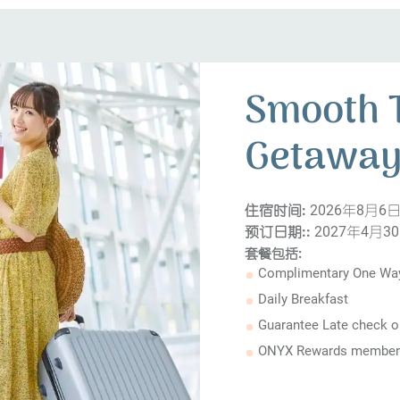
Smooth 
Getaway
住宿时间:
2026年8月6日 
预订日期::
2027年4月3
套餐包括:
Complimentary One Way
Daily Breakfast
Guarantee Late check o
ONYX Rewards members 