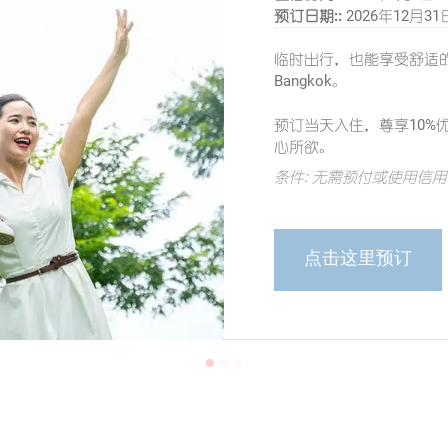
预订日期::
2026年12月31
临时出行，也能享受舒适的住宿，
Bangkok。
预订当天入住，尊享10%
心所欲。
条件: 无需预付或使用信
成为 ONYX Rewards
的积分可用于兑换免费住
点击这里预订