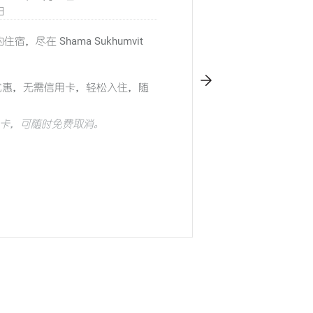
日
尽在 Shama Sukhumvit
优惠，无需信用卡，轻松入住，随
用卡，可随时免费取消。
 曜俪会会员，额外再享10%优惠，赚取
宿及更多专属礼遇。