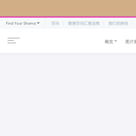
Find Your Shama
莎玛
香港莎玛汇港岛南
我们的房间
概览
图片